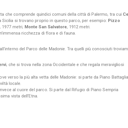
tta che comprende quindici comuni della città di Palermo, tra cui
Ce
ella Sicilia si trovano proprio in questo parco, per esempio:
Pizzo
, 1977 metri;
Monte San Salvatore
, 1912 metri.
 un’immensa ricchezza di flora e di fauna.
ll’interno del Parco delle Madonie. Tra quelli più conosciuti troviam
rvi
, che si trova nella zona Occidentale e che regala meravigliosi
ve verso la più alta vetta delle Madonie: si parte da Piano Battaglia
viltà locale.
nvece al cuore del parco. Si parte dal Rifugio di Piano Sempria
ima vista dell’Etna.