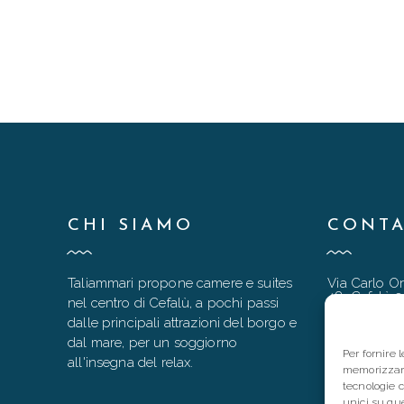
CHI SIAMO
CONTA
Taliammari propone camere e suites
Via Carlo Or
48, Cefalù 
nel centro di Cefalù, a pochi passi
dalle principali attrazioni del borgo e
taliammari
dal mare, per un soggiorno
+39 333 90
Per fornire 
all'insegna del relax.
memorizzare
+39 0921 9
tecnologie 
unici su que