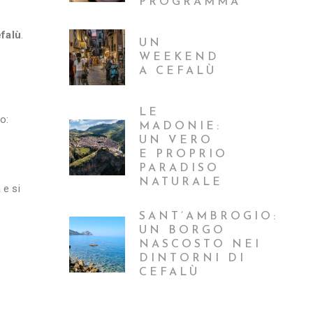
PROGRAMMA
falù
.
UN
WEEKEND
A CEFALÙ
LE
o:
MADONIE:
UN VERO
E PROPRIO
PARADISO
NATURALE
 e si
SANT’AMBROGIO:
UN BORGO
NASCOSTO NEI
DINTORNI DI
CEFALÙ