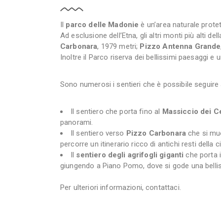
Il
parco delle Madonie
è un’area naturale prote
Ad esclusione dell’Etna, gli altri monti più alti d
Carbonara
, 1979 metri;
Pizzo Antenna Grande
Inoltre il Parco riserva dei bellissimi paesaggi e
Sono numerosi i sentieri che è possibile seguire a
Il sentiero che porta fino al
Massiccio dei Ce
panorami.
Il sentiero verso
Pizzo Carbonara
che si muo
percorre un itinerario ricco di antichi resti della ci
Il
sentiero degli agrifogli giganti
che porta i
giungendo a Piano Pomo, dove si gode una belliss
Per ulteriori informazioni, contattaci.