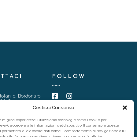
TTACI
FOLLOW
tolani di Bordonaro
90015
Gestisci Consenso
@gmail.com
6 4837
le migliori esperienze, utilizziamo tecnologie come i cookie per
 e/o accedere alle informazioni del dispositivo. Il consenso a queste
94167
ci permetterà di elaborare dati come il comportamento di navigazione o ID
sto sito. Non acconsentire o ritirare il consenso può influire