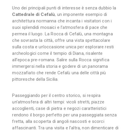
Uno dei principali punti di interesse è senza dubbio la
Cattedrale di Cefalù
, un imponente esempio di
architettura normanna che incanta i visitatori con i
suoi splendidi mosaici e l’atmosfera di pace che
permea il luogo. La Rocca di Cefalù, una montagna
che sovrasta la città, offre una vista spettacolare
sulla costa e un’occasione unica per esplorare resti
archeologici come il tempio di Diana, risalente
all’epoca pre-romana. Salire sulla Rocca significa
immergersi nella storia e godere di un panorama
mozzafiato che rende Cefalù una delle città più
pittoresche della Sicilia.
Passeggiando per il centro storico, si respira
un’atmosfera di altri tempi: vicoli stretti, piazze
accoglienti, case di pietra e negozi caratteristici
rendono il borgo perfetto per una passeggiata senza
fretta, alla scoperta di angoli nascosti e scorci
affascinanti. Tra una visita e l’altra, non dimenticare di