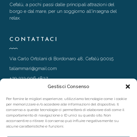
Cefalù, a pochi passi dalle principali attrazioni del
borgo e dal mare, per un soggiorno all'insegna del
relax.
CONTATTACI
Via Carlo Ortolani di Bordonaro 48, Cefalù 90015
taliammari@gmail.com
+39 333 906 4837
Gestisci Consenso
+39 0921 994167
Per fornire le migliori esperienze, utilizziamo tecnologie come i cookie
per memorizzare e/o accedere alle informazioni del dispositivo. Il
consenso a queste tecnologie ci permetterà di elaborare dati come il
FOLLOW
comportamento di navigazione o ID unici su questo sito. Non
acconsentire o ritirare il consenso può influire negativamente su
alcune caratteristiche e funzioni.