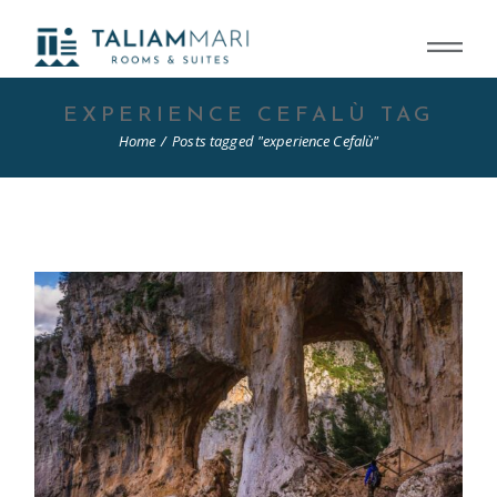
Skip
to
the
content
EXPERIENCE CEFALÙ TAG
Home
Posts tagged "experience Cefalù"