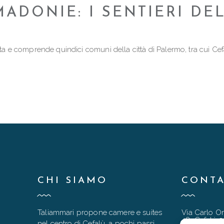
MADONIE: I SENTIERI D
a e comprende quindici comuni della città di Palermo, tra cui Cefal
CHI SIAMO
CONTA
Taliammari propone camere e suites
Via Carlo Or
48, Cefalù 
nel centro di Cefalù, a pochi passi