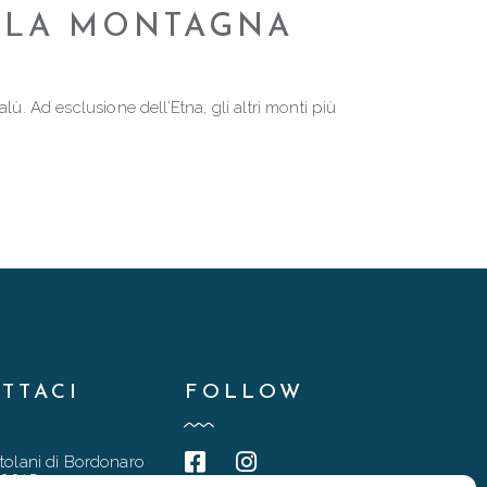
ELLA MONTAGNA
ù. Ad esclusione dell’Etna, gli altri monti più
TTACI
FOLLOW
tolani di Bordonaro
90015