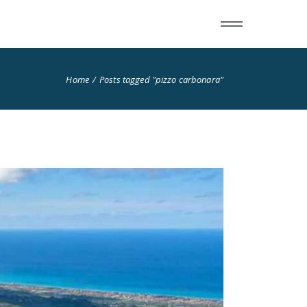
Home
Posts tagged "pizzo carbonara"