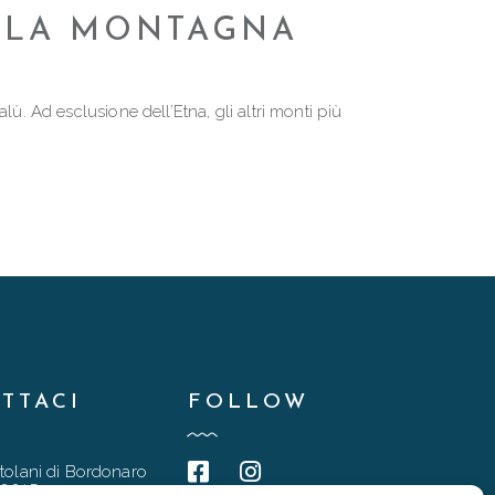
ELLA MONTAGNA
ù. Ad esclusione dell’Etna, gli altri monti più
TTACI
FOLLOW
tolani di Bordonaro
90015