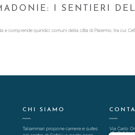
MADONIE: I SENTIERI D
a e comprende quindici comuni della città di Palermo, tra cui Cefal
CHI SIAMO
CONTA
Taliammari propone camere e suites
Via Carlo Or
48, Cefalù 