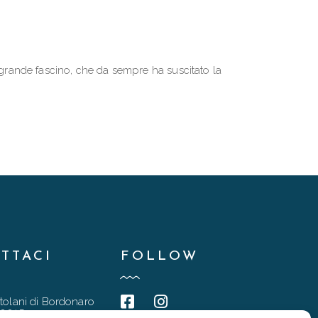
 grande fascino, che da sempre ha suscitato la
TTACI
FOLLOW
tolani di Bordonaro
90015