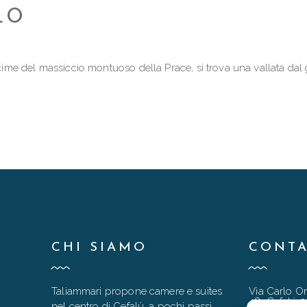
LO
 cime del massiccio montuoso della Prace, si trova una vallata dal
CHI SIAMO
CONTA
Taliammari propone camere e suites
Via Carlo Or
48, Cefalù 
nel centro di Cefalù, a pochi passi