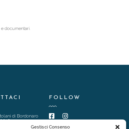
i e documentari.
TTACI
FOLLOW
tolani di Bordonaro
90015
Gestisci Consenso