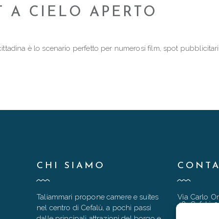
 A CIELO APERTO
cittadina è lo scenario perfetto per numerosi film, spot pubblicitar
CHI SIAMO
CONTA
Taliammari propone camere e suites
Via Carlo Or
48, Cefalù 
nel centro di Cefalù, a pochi passi
dalle principali attrazioni del borgo e