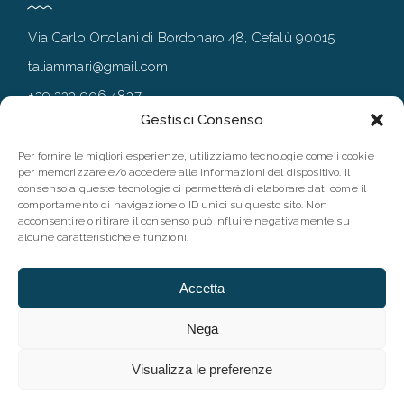
Via Carlo Ortolani di Bordonaro 48, Cefalù 90015
taliammari@gmail.com
+39 333 906 4837
Gestisci Consenso
+39 0921 994167
Per fornire le migliori esperienze, utilizziamo tecnologie come i cookie
per memorizzare e/o accedere alle informazioni del dispositivo. Il
consenso a queste tecnologie ci permetterà di elaborare dati come il
FOLLOW
comportamento di navigazione o ID unici su questo sito. Non
acconsentire o ritirare il consenso può influire negativamente su
alcune caratteristiche e funzioni.
Accetta
Nega
Visualizza le preferenze
©2023 Taliammari |P.IVA IT06173660827 | Designed by
Webvox
| All rights reserved