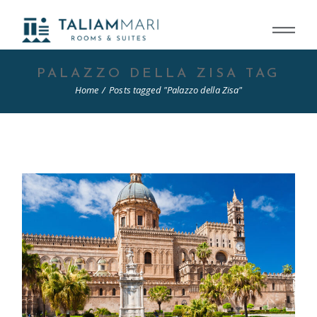
Skip
to
the
content
PALAZZO DELLA ZISA TAG
Home
Posts tagged "Palazzo della Zisa"