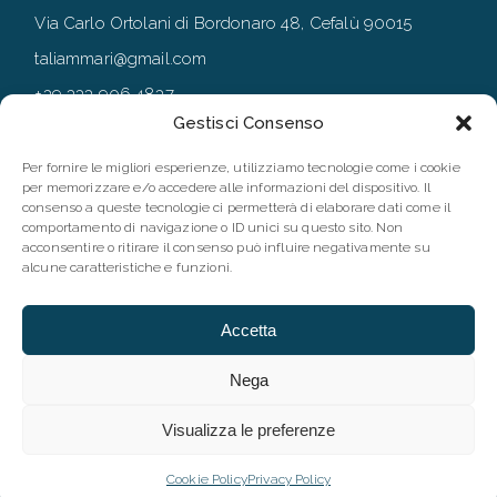
Via Carlo Ortolani di Bordonaro 48, Cefalù 90015
taliammari@gmail.com
+39 333 906 4837
Gestisci Consenso
+39 0921 994167
Per fornire le migliori esperienze, utilizziamo tecnologie come i cookie
per memorizzare e/o accedere alle informazioni del dispositivo. Il
consenso a queste tecnologie ci permetterà di elaborare dati come il
FOLLOW
comportamento di navigazione o ID unici su questo sito. Non
acconsentire o ritirare il consenso può influire negativamente su
alcune caratteristiche e funzioni.
Accetta
Nega
Visualizza le preferenze
©2023 Taliammari |P.IVA IT06173660827 | Designed by
Webvox
| All rights reserved
Cookie Policy
Privacy Policy