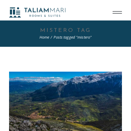
Skip
to
the
content
MISTERO TAG
Home
Posts tagged "mistero"