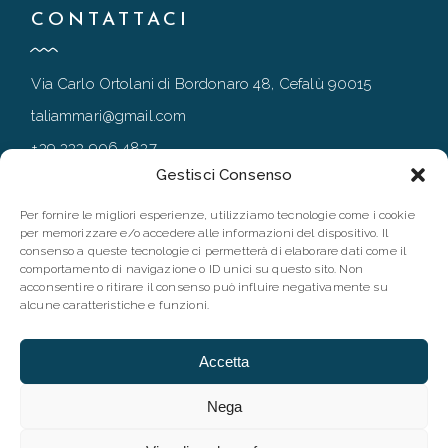
CONTATTACI
Via Carlo Ortolani di Bordonaro 48, Cefalù 90015
taliammari@gmail.com
+39 333 906 4837
Gestisci Consenso
+39 0921 994167
Per fornire le migliori esperienze, utilizziamo tecnologie come i cookie
per memorizzare e/o accedere alle informazioni del dispositivo. Il
consenso a queste tecnologie ci permetterà di elaborare dati come il
FOLLOW
comportamento di navigazione o ID unici su questo sito. Non
acconsentire o ritirare il consenso può influire negativamente su
alcune caratteristiche e funzioni.
Accetta
Nega