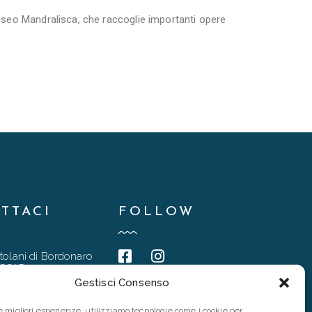
Museo Mandralisca, che raccoglie importanti opere
.
TTACI
FOLLOW
tolani di Bordonaro
90015
Gestisci Consenso
@gmail.com
6 4837
le migliori esperienze, utilizziamo tecnologie come i cookie per