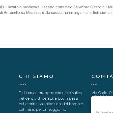
lù, il lavatoio medievale, il teatro comunale Salvatore Cicero e il 
di Antonello da Messina, della scuola fiamminga e di artisti siciliani
CHI SIAMO
CONTA
Taliammari propone camere e suites
Via Carlo Or
48, Cefalù 
nel centro di Cefalù, a pochi passi
dalle principali attrazioni del borgo e
taliammari
dal mare, per un soggiorno
+39 333 90
Per fornire 