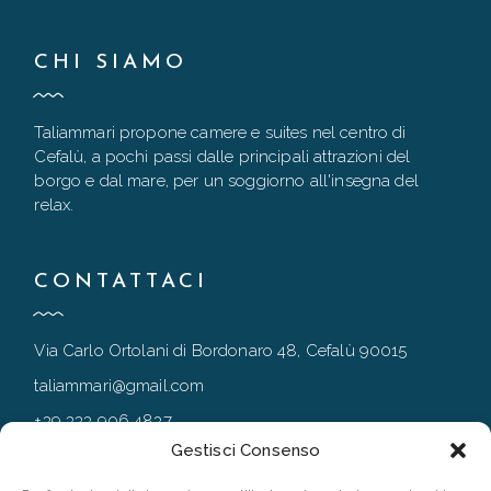
CHI SIAMO
Taliammari propone camere e suites nel centro di
Cefalù, a pochi passi dalle principali attrazioni del
borgo e dal mare, per un soggiorno all'insegna del
relax.
CONTATTACI
Via Carlo Ortolani di Bordonaro 48, Cefalù 90015
taliammari@gmail.com
+39 333 906 4837
Gestisci Consenso
+39 0921 994167