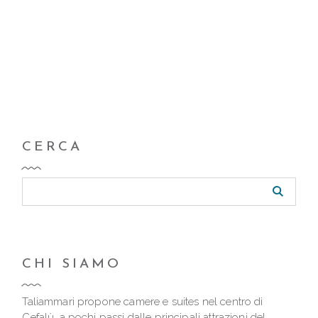
CERCA
CHI SIAMO
Taliammari propone camere e suites nel centro di
Cefalù, a pochi passi dalle principali attrazioni del