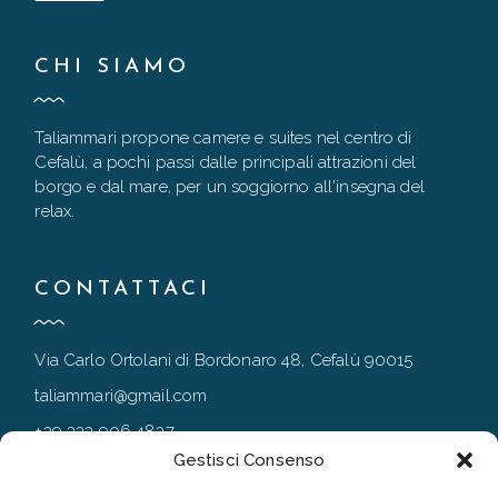
CHI SIAMO
Taliammari propone camere e suites nel centro di
Cefalù, a pochi passi dalle principali attrazioni del
borgo e dal mare, per un soggiorno all'insegna del
relax.
CONTATTACI
Via Carlo Ortolani di Bordonaro 48, Cefalù 90015
taliammari@gmail.com
+39 333 906 4837
Gestisci Consenso
+39 0921 994167