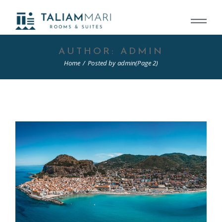
Skip
to
the
content
AUTHOR: ADMIN
Home
Posted by admin
(Page 2)