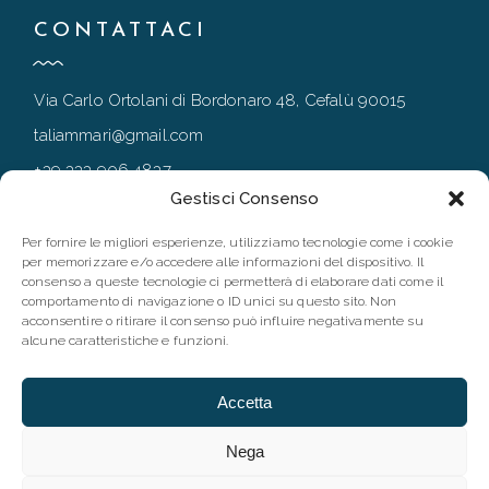
CONTATTACI
Via Carlo Ortolani di Bordonaro 48, Cefalù 90015
taliammari@gmail.com
+39 333 906 4837
Gestisci Consenso
+39 0921 994167
Per fornire le migliori esperienze, utilizziamo tecnologie come i cookie
per memorizzare e/o accedere alle informazioni del dispositivo. Il
consenso a queste tecnologie ci permetterà di elaborare dati come il
FOLLOW
comportamento di navigazione o ID unici su questo sito. Non
acconsentire o ritirare il consenso può influire negativamente su
alcune caratteristiche e funzioni.
Accetta
Nega