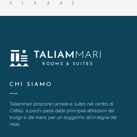
PAGINAZIONE
1
2
3
4
DEGLI
ARTICOLI
CHI SIAMO
Taliammari propone camere e suites nel centro di
Cefalù, a pochi passi dalle principali attrazioni del
borgo e dal mare, per un soggiorno all'insegna del
relax.