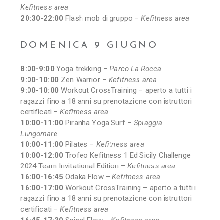
Kefitness area
20:30-22:00
Flash mob di gruppo –
Kefitness area
DOMENICA 9 GIUGNO
8:00-9:00
Yoga trekking –
Parco La Rocca
9:00-10:00
Zen Warrior –
Kefitness area
9:00-10:00
Workout CrossTraining – aperto a tutti i
ragazzi fino a 18 anni su prenotazione con istruttori
certificati –
Kefitness area
10:00-11:00
Piranha Yoga Surf –
Spiaggia
Lungomare
10:00-11:00
Pilates –
Kefitness area
10:00-12:00
Trofeo Kefitness 1 Ed Sicily Challenge
2024 Team Invitational Edition –
Kefitness area
16:00-16:45
Odaka Flow –
Kefitness area
16:00-17:00
Workout CrossTraining – aperto a tutti i
ragazzi fino a 18 anni su prenotazione con istruttori
certificati –
Kefitness area
16:45-17:30
Spinal Flow –
Kefitness area