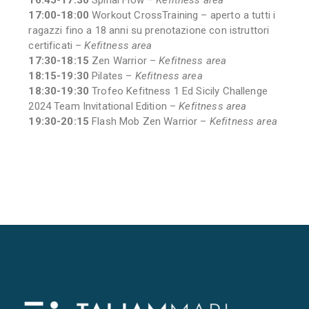
17:00-18:00
Workout CrossTraining – aperto a tutti i
ragazzi fino a 18 anni su prenotazione con istruttori
certificati –
Kefitness area
17:30-18:15
Zen Warrior –
Kefitness area
18:15-19:30
Pilates –
Kefitness area
18:30-19:30
Trofeo Kefitness 1 Ed Sicily Challenge
2024 Team Invitational Edition –
Kefitness area
19:30-20:15
Flash Mob Zen Warrior –
Kefitness area