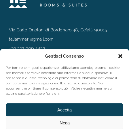
Via Carlo Ortolani di Bordonaro 48, Cefalù 90015
taliammari@gmail.com
+39 333 906 4837
Gestisci Consenso
+39 0921 994167
Per fornire le migliori esperienze, utilizziamo tecnologie come i cookie
per memorizzare e/o accedere alle informazioni del dispositivo. Il
consenso a queste tecnologie ci permetterà di elaborare dati come il
FOLLOW
comportamento di navigazione o ID unici su questo sito. Non
acconsentire o ritirare il consenso può influire negativamente su
alcune caratteristiche e funzioni.
Accetta
Nega